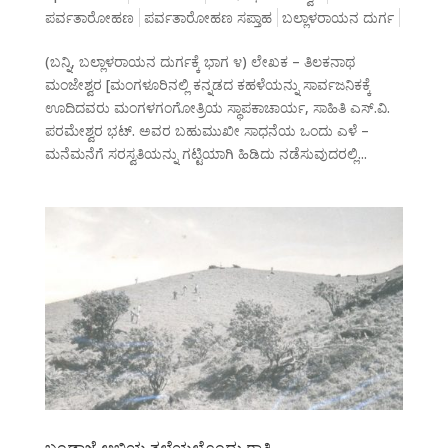
ಪರ್ವತಾರೋಹಣ
ಪರ್ವತಾರೋಹಣ ಸಪ್ತಾಹ
ಬಲ್ಲಾಳರಾಯನ ದುರ್ಗ
(ಬನ್ನಿ, ಬಲ್ಲಾಳರಾಯನ ದುರ್ಗಕ್ಕೆ ಭಾಗ ೪) ಲೇಖಕ – ತಿಲಕನಾಥ
ಮಂಜೇಶ್ವರ [ಮಂಗಳೂರಿನಲ್ಲಿ ಕನ್ನಡದ ಕಹಳೆಯನ್ನು ಸಾರ್ವಜನಿಕಕ್ಕೆ
ಊದಿದವರು ಮಂಗಳಗಂಗೋತ್ರಿಯ ಸ್ಥಾಪಕಾಚಾರ್ಯ, ಸಾಹಿತಿ ಎಸ್.ವಿ.
ಪರಮೇಶ್ವರ ಭಟ್. ಅವರ ಬಹುಮುಖೀ ಸಾಧನೆಯ ಒಂದು ಎಳೆ –
ಮನೆಮನೆಗೆ ಸರಸ್ವತಿಯನ್ನು ಗಟ್ಟಿಯಾಗಿ ಹಿಡಿದು ನಡೆಸುವುದರಲ್ಲಿ...
ಬಂಡಾಜೆ ಅಬ್ಬಿಯ ತಲೆಯಲ್ಲೊಂದು ರಾತ್ರಿ