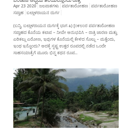
Apr 23 2020
ಜಲಪಾತಗಳು
ಪರ್ವತಾರೋಹಣ
ಪರ್ವತಾರೋಹಣ
ಸಪ್ತಾಹ
ಬಲ್ಲಾಳರಾಯನ ದುರ್ಗ
(ಬನ್ನಿ, ಬಲ್ಲಾಳರಾಯನ ದುರ್ಗಕ್ಕೆ ಭಾಗ ೩) [೧೯೮೦ರ ಪರ್ವತಾರೋಹಣ
ಸಪ್ತಾಹದ ಕೊನೆಯ ಕಲಾಪ – ನೀವೇ ಅನುಭವಿಸಿ – ರಾತ್ರಿ ಚಾರಣ ಮತ್ತು
ಏರಿಕಲ್ಲು ಏರೋಣ, ಇವುಗಳ ಕೊನೆಯಲ್ಲಿ ಕೇಳಿದ ಸೊಲ್ಲು – ಮತ್ತೆಂದು,
ಇಂಥ ಇನ್ನೊಂದು? ಅದಕ್ಕೆ ಸ್ಪಷ್ಟ ಉತ್ತರ ರೂಪದಲ್ಲಿ ನಡೆದ ಒಂದೇ
ಸಾಹಸಯಾತ್ರೆಗೆ ಮೂರು ಭಿನ್ನ ಕಥನ ರೂಪ...