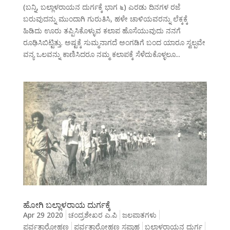
(ಬನ್ನಿ, ಬಲ್ಲಾಳರಾಯನ ದುರ್ಗಕ್ಕೆ ಭಾಗ ೬) ಎರಡು ದಿನಗಳ ರಜೆ
ಬರುವುದನ್ನು ಮುಂದಾಗಿ ಗುರುತಿಸಿ, ಹಳೇ ಚಾಳಿಯವರನ್ನು ಲೆಕ್ಕಕ್ಕೆ
ಹಿಡಿದು ಊರು ತಪ್ಪಿಸಿಕೊಳ್ಳುವ ಕಲಾಪ ಹೊಸೆಯುವುದು ನನಗೆ
ರೂಢಿಸಿಬಿಟ್ಟಿತ್ತು. ಅಷ್ಟಕ್ಕೆ ಸುಮ್ಮನಾಗದೆ ಅಂಗಡಿಗೆ ಬಂದ ಯಾರೂ ಸ್ವಲ್ಪವೇ
ವನ್ಯ ಒಲವನ್ನು ಕಾಣಿಸಿದರೂ ನಮ್ಮ ಕಲಾಪಕ್ಕೆ ಸೆಳೆದುಕೊಳ್ಳಲೂ...
ಹೋಗಿ ಬಲ್ಲಾಳರಾಯ ದುರ್ಗಕ್ಕೆ
Apr 29 2020
ಚಂದ್ರಶೇಖರ ಎ.ಪಿ
ಜಲಪಾತಗಳು
ಪರ್ವತಾರೋಹಣ
ಪರ್ವತಾರೋಹಣ ಸಪ್ತಾಹ
ಬಲ್ಲಾಳರಾಯನ ದುರ್ಗ