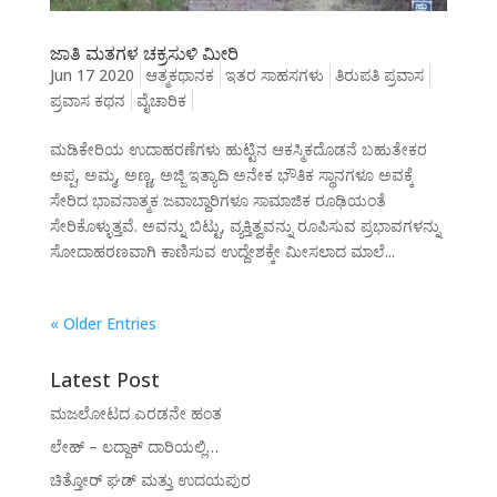
ಜಾತಿ ಮತಗಳ ಚಕ್ರಸುಳಿ ಮೀರಿ
Jun 17 2020
ಆತ್ಮಕಥಾನಕ
ಇತರ ಸಾಹಸಗಳು
ತಿರುಪತಿ ಪ್ರವಾಸ
ಪ್ರವಾಸ ಕಥನ
ವೈಚಾರಿಕ
ಮಡಿಕೇರಿಯ ಉದಾಹರಣೆಗಳು ಹುಟ್ಟಿನ ಆಕಸ್ಮಿಕದೊಡನೆ ಬಹುತೇಕರ
ಅಪ್ಪ, ಅಮ್ಮ, ಅಣ್ಣ, ಅಜ್ಜಿ ಇತ್ಯಾದಿ ಅನೇಕ ಭೌತಿಕ ಸ್ಥಾನಗಳೂ ಅವಕ್ಕೆ
ಸೇರಿದ ಭಾವನಾತ್ಮಕ ಜವಾಬ್ದಾರಿಗಳೂ ಸಾಮಾಜಿಕ ರೂಢಿಯಂತೆ
ಸೇರಿಕೊಳ್ಳುತ್ತವೆ. ಅವನ್ನು ಬಿಟ್ಟು, ವ್ಯಕ್ತಿತ್ವವನ್ನು ರೂಪಿಸುವ ಪ್ರಭಾವಗಳನ್ನು
ಸೋದಾಹರಣವಾಗಿ ಕಾಣಿಸುವ ಉದ್ದೇಶಕ್ಕೇ ಮೀಸಲಾದ ಮಾಲೆ...
« Older Entries
Latest Post
ಮಜಲೋಟದ ಎರಡನೇ ಹಂತ
ಲೇಹ್ – ಲದ್ದಾಕ್ ದಾರಿಯಲ್ಲಿ…
ಚಿತ್ತೋರ್ ಘಡ್ ಮತ್ತು ಉದಯಪುರ