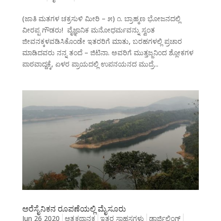
(ಜಾತಿ ಮತಗಳ ಚಕ್ರಸುಳಿ ಮೀರಿ – ೫) ೧. ಬ್ರಾಹ್ಮಣ ಭೋಜನದಲ್ಲಿ
ವೀರಪ್ಪ ಗೌಡರು! ವೈಜ್ಞಾನಿಕ ಮನೋಧರ್ಮವನ್ನು ಸ್ವಂತ
ಜೀವನಕ್ಕಳವಡಿಸಿಕೊಂಡೇ ಇತರರಿಗೆ ಮಾತು, ಬರಹಗಳಲ್ಲಿ ಪ್ರಚಾರ
ಮಾಡಿದವರು ನನ್ನ ತಂದೆ – ಜಿಟಿನಾ. ಅವರಿಗೆ ಮುತ್ತಜ್ಜನಿಂದ ಶ್ಲೋಕಗಳ
ಪಾಠವಾದ್ದಕ್ಕೆ, ಏಳರ ಪ್ರಾಯದಲ್ಲಿ ಉಪನಯನದ ಮುದ್ರೆ...
ಅರೆಸೈನಿಕನ ರೂಪಣೆಯಲ್ಲಿ ಮೈಸೂರು
Jun 26 2020
ಆತ್ಮಕಥಾನಕ
ಇತರ ಸಾಹಸಗಳು
ಡಾರ್ಜಿಲಿಂಗ್