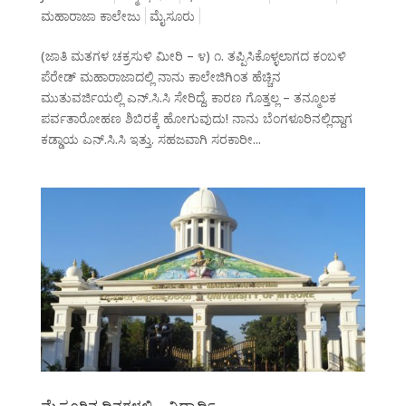
ಮಹಾರಾಜಾ ಕಾಲೇಜು
ಮೈಸೂರು
(ಜಾತಿ ಮತಗಳ ಚಕ್ರಸುಳಿ ಮೀರಿ – ೪) ೧. ತಪ್ಪಿಸಿಕೊಳ್ಳಲಾಗದ ಕಂಬಳಿ
ಪೆರೇಡ್ ಮಹಾರಾಜಾದಲ್ಲಿ ನಾನು ಕಾಲೇಜಿಗಿಂತ ಹೆಚ್ಚಿನ
ಮುತುವರ್ಜಿಯಲ್ಲಿ ಎನ್.ಸಿ.ಸಿ ಸೇರಿದ್ದೆ. ಕಾರಣ ಗೊತ್ತಲ್ಲ – ತನ್ಮೂಲಕ
ಪರ್ವತಾರೋಹಣ ಶಿಬಿರಕ್ಕೆ ಹೋಗುವುದು! ನಾನು ಬೆಂಗಳೂರಿನಲ್ಲಿದ್ದಾಗ
ಕಡ್ಡಾಯ ಎನ್.ಸಿ.ಸಿ ಇತ್ತು. ಸಹಜವಾಗಿ ಸರಕಾರೀ...
ಮೈಸೂರಿನ ದಿನಗಳಲ್ಲಿ – ವಿದ್ಯಾರ್ಥಿ