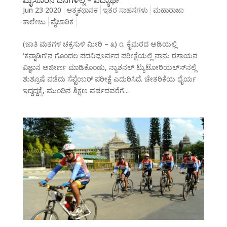
Jun 23 2020
ಆತ್ಮಕಥಾನಕ
ಇತರ ಸಾಹಸಗಳು
ಮಹಾರಾಜಾ
ಕಾಲೇಜು
ವೈಚಾರಿಕ
(ಜಾತಿ ಮತಗಳ ಚಕ್ರಸುಳಿ ಮೀರಿ – ೩) ೧. ಕೈಮರದ ಅಡಿಯಲ್ಲಿ
‘ಕನ್ನಾಡಿಗ’ನ ಗೊಂದಲ ಪದವಿಪೂರ್ವದ ಪರೀಕ್ಷೆಯಲ್ಲಿ ನಾನು ರಸಾಯನ
ವಿಜ್ಞಾನ ಅಜೀರ್ಣ ಮಾಡಿಕೊಂಡು, ನ್ಯಾಶನಲ್ ಟ್ಯುಟೋರಿಯಲ್ಸ್‍ನಲ್ಲಿ
ಶುಶ್ರೂಷೆ ಪಡೆದು ಸೆಪ್ಟೆಂಬರ್ ಪರೀಕ್ಷೆ ಎದುರಿಸಿದೆ. ಚೇತರಿಕೆಯ ಧೈರ್ಯ
ಇದ್ದದ್ದಕ್ಕೆ, ಮುಂದಿನ ಶಿಕ್ಷಣ ವರ್ಷದವರೆಗೆ...