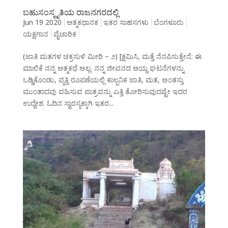
ಬಹುಸಂಸ್ಕೃತಿಯ ರಾಜನಗರದಲ್ಲಿ
Jun 19 2020
ಆತ್ಮಕಥಾನಕ
ಇತರ ಸಾಹಸಗಳು
ಬೆಂಗಳೂರು
ಯಕ್ಷಗಾನ
ವೈಚಾರಿಕ
(ಜಾತಿ ಮತಗಳ ಚಕ್ರಸುಳಿ ಮೀರಿ – ೨) [ಕ್ಷಮಿಸಿ, ಮತ್ತೆ ನೆನಪಿಸುತ್ತೇನೆ: ಈ
ಮಾಲಿಕೆ ನನ್ನ ಆತ್ಮಕಥೆ ಅಲ್ಲ. ನನ್ನ ಜೀವನದ ಆಯ್ದ ಘಟನೆಗಳನ್ನು
ಒಡ್ಡಿಕೊಂಡು, ವ್ಯಕ್ತಿ ರೂಪಣೆಯಲ್ಲಿ ಕಾಲ್ಪನಿಕ ಜಾತಿ, ಮತ, ಅಂತಸ್ತು
ಮುಂತಾದವು ವಹಿಸುವ ಪಾತ್ರವನ್ನು ಎತ್ತಿ ತೋರಿಸುವುದಷ್ಟೇ ಇದರ
ಉದ್ದೇಶ. ಓದಿನ ಸ್ವಾರಸ್ಯಕ್ಕಾಗಿ ಇತರ...