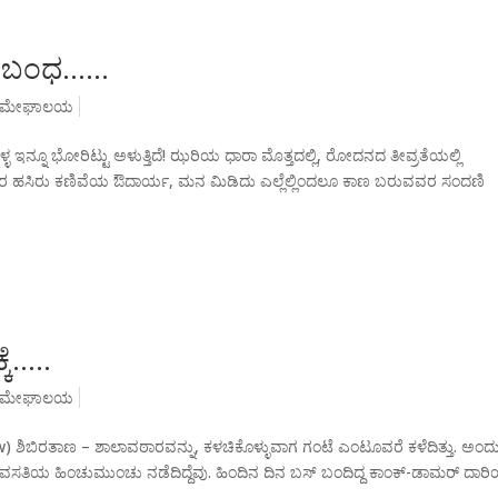
ಸೇತುಬಂಧ……
ಮೇಘಾಲಯ
 ಇನ್ನೂ ಭೋರಿಟ್ಟು ಅಳುತ್ತಿದೆ! ಝರಿಯ ಧಾರಾ ಮೊತ್ತದಲ್ಲಿ, ರೋದನದ ತೀವ್ರತೆಯಲ್ಲಿ
್ತಾರ ಹಸಿರು ಕಣಿವೆಯ ಔದಾರ್ಯ, ಮನ ಮಿಡಿದು ಎಲ್ಲೆಲ್ಲಿಂದಲೂ ಕಾಣ ಬರುವವರ ಸಂದಣಿ
ೆ…..
ಮೇಘಾಲಯ
glew) ಶಿಬಿರತಾಣ – ಶಾಲಾವಠಾರವನ್ನು, ಕಳಚಿಕೊಳ್ಳುವಾಗ ಗಂಟೆ ಎಂಟೂವರೆ ಕಳೆದಿತ್ತು. ಅಂದ
ಿಯ ಹಿಂಚುಮುಂಚು ನಡೆದಿದ್ದೆವು. ಹಿಂದಿನ ದಿನ ಬಸ್ ಬಂದಿದ್ದ ಕಾಂಕ್-ಡಾಮರ್ ದಾರಿಯ