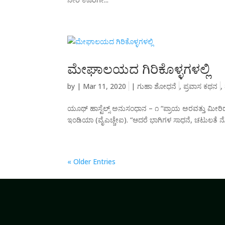
ಮೇಘಾಲಯದ ಗಿರಿಕೊಳ್ಳಗಳಲ್ಲಿ
by
|
Mar 11, 2020
|
ಗುಹಾ ಶೋಧನೆ
,
ಪ್ರವಾಸ ಕಥನ
,
ಯೂಥ್ ಹಾಸ್ಟೆಲ್ಸ್ ಅನುಸಂಧಾನ – ೧ “ಪ್ರಾಯ ಅರವತ್ತು ಮೀರಿದ
ಇಂಡಿಯಾ (ವೈಎಚ್ಚೇಐ). “ಆದರೆ ಭಾಗಿಗಳ ಸಾಧನೆ, ಚಟುಲತೆ ನೋಡ
« Older Entries