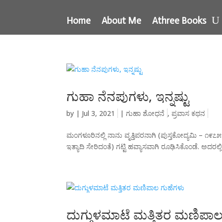
Home
About Me
Athree Books
ಗುಹಾ ನೆನಪುಗಳು, ಇನ್ನಷ್ಟು
by
|
Jul 3, 2021
|
ಗುಹಾ ಶೋಧನೆ
,
ಪ್ರವಾಸ ಕಥನ
ಮಂಗಳೂರಿನಲ್ಲಿ ನಾನು ವೃತ್ತಿಪರನಾಗಿ (ಪುಸ್ತಕೋದ್ಯಮಿ – ೧೯೭೫)
ಇತ್ಯಾದಿ ಸೇರಿದಂತೆ) ಗಟ್ಟಿ ಹವ್ಯಾಸವಾಗಿ ರೂಢಿಸಿಕೊಂಡೆ. ಅದರ
ದುಗ್ಗುಳಮಾಟೆ ಮತ್ತಿತರ ಮಣಿಪಾಲ