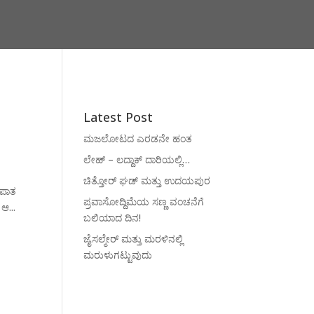
Latest Post
ಮಜಲೋಟದ ಎರಡನೇ ಹಂತ
ಲೇಹ್ – ಲದ್ದಾಕ್ ದಾರಿಯಲ್ಲಿ…
ಚಿತ್ತೋರ್ ಘಡ್ ಮತ್ತು ಉದಯಪುರ
ಲಪಾತ
ಪ್ರವಾಸೋದ್ದಿಮೆಯ ಸಣ್ಣ ವಂಚನೆಗೆ
ಆ...
ಬಲಿಯಾದ ದಿನ!
ಜೈಸಲ್ಮೇರ್ ಮತ್ತು ಮರಳಿನಲ್ಲಿ
ಮರುಳುಗಟ್ಟುವುದು