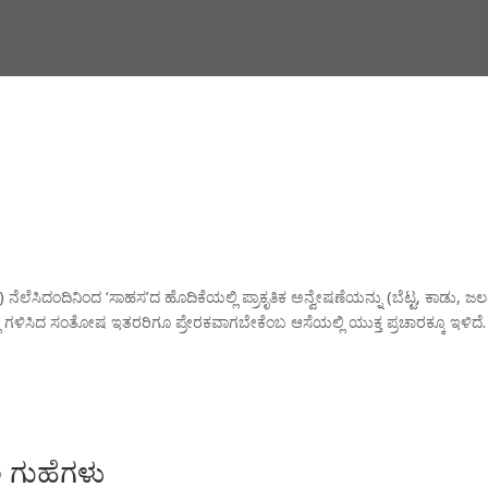
 ನೆಲೆಸಿದಂದಿನಿಂದ ‘ಸಾಹಸ’ದ ಹೊದಿಕೆಯಲ್ಲಿ ಪ್ರಾಕೃತಿಕ ಅನ್ವೇಷಣೆಯನ್ನು (ಬೆಟ್ಟ, ಕಾಡು, ಜ
ಲ್ಲಿ ಗಳಿಸಿದ ಸಂತೋಷ ಇತರರಿಗೂ ಪ್ರೇರಕವಾಗಬೇಕೆಂಬ ಆಸೆಯಲ್ಲಿ ಯುಕ್ತ ಪ್ರಚಾರಕ್ಕೂ ಇಳಿದೆ. 
 ಗುಹೆಗಳು