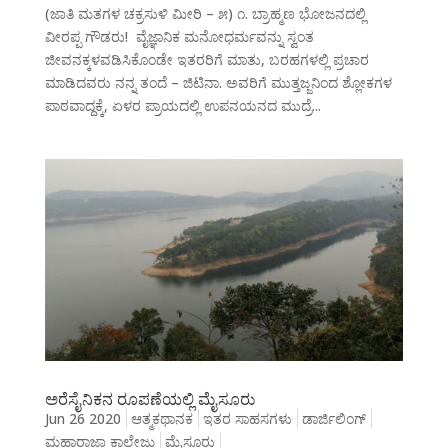
(ಜಾತಿ ಮತಗಳ ಚಕ್ರಸುಳಿ ಮೀರಿ – ೫) ೧. ಬ್ರಾಹ್ಮಣ ಭೋಜನದಲ್ಲಿ
ವೀರಪ್ಪ ಗೌಡರು! ವೈಜ್ಞಾನಿಕ ಮನೋಧರ್ಮವನ್ನು ಸ್ವಂತ
ಜೀವನಕ್ಕಳವಡಿಸಿಕೊಂಡೇ ಇತರರಿಗೆ ಮಾತು, ಬರಹಗಳಲ್ಲಿ ಪ್ರಚಾರ
ಮಾಡಿದವರು ನನ್ನ ತಂದೆ – ಜಿಟಿನಾ. ಅವರಿಗೆ ಮುತ್ತಜ್ಜನಿಂದ ಶ್ಲೋಕಗಳ
ಪಾಠವಾದ್ದಕ್ಕೆ, ಏಳರ ಪ್ರಾಯದಲ್ಲಿ ಉಪನಯನದ ಮುದ್ರೆ...
ಅರೆಸೈನಿಕನ ರೂಪಣೆಯಲ್ಲಿ ಮೈಸೂರು
Jun 26 2020
ಆತ್ಮಕಥಾನಕ
ಇತರ ಸಾಹಸಗಳು
ಡಾರ್ಜಿಲಿಂಗ್
ಮಹಾರಾಜಾ ಕಾಲೇಜು
ಮೈಸೂರು