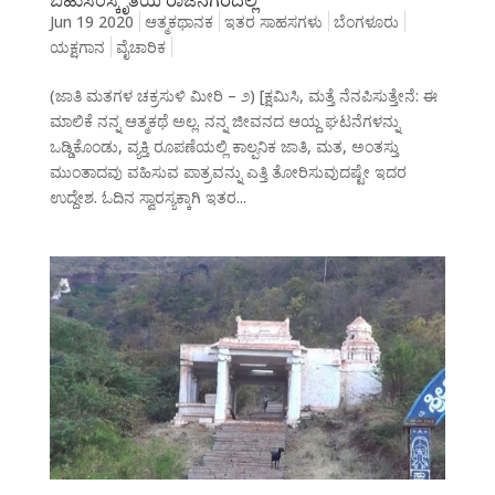
Jun 19 2020
ಆತ್ಮಕಥಾನಕ
ಇತರ ಸಾಹಸಗಳು
ಬೆಂಗಳೂರು
ಯಕ್ಷಗಾನ
ವೈಚಾರಿಕ
(ಜಾತಿ ಮತಗಳ ಚಕ್ರಸುಳಿ ಮೀರಿ – ೨) [ಕ್ಷಮಿಸಿ, ಮತ್ತೆ ನೆನಪಿಸುತ್ತೇನೆ: ಈ
ಮಾಲಿಕೆ ನನ್ನ ಆತ್ಮಕಥೆ ಅಲ್ಲ. ನನ್ನ ಜೀವನದ ಆಯ್ದ ಘಟನೆಗಳನ್ನು
ಒಡ್ಡಿಕೊಂಡು, ವ್ಯಕ್ತಿ ರೂಪಣೆಯಲ್ಲಿ ಕಾಲ್ಪನಿಕ ಜಾತಿ, ಮತ, ಅಂತಸ್ತು
ಮುಂತಾದವು ವಹಿಸುವ ಪಾತ್ರವನ್ನು ಎತ್ತಿ ತೋರಿಸುವುದಷ್ಟೇ ಇದರ
ಉದ್ದೇಶ. ಓದಿನ ಸ್ವಾರಸ್ಯಕ್ಕಾಗಿ ಇತರ...