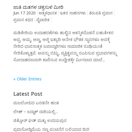
ಜಾತಿ ಮತಗಳ ಚಕ್ರಸುಳಿ ಮೀರಿ
Jun 17 2020
ಆತ್ಮಕಥಾನಕ
ಇತರ ಸಾಹಸಗಳು
ತಿರುಪತಿ ಪ್ರವಾಸ
ಪ್ರವಾಸ ಕಥನ
ವೈಚಾರಿಕ
ಮಡಿಕೇರಿಯ ಉದಾಹರಣೆಗಳು ಹುಟ್ಟಿನ ಆಕಸ್ಮಿಕದೊಡನೆ ಬಹುತೇಕರ
ಅಪ್ಪ, ಅಮ್ಮ, ಅಣ್ಣ, ಅಜ್ಜಿ ಇತ್ಯಾದಿ ಅನೇಕ ಭೌತಿಕ ಸ್ಥಾನಗಳೂ ಅವಕ್ಕೆ
ಸೇರಿದ ಭಾವನಾತ್ಮಕ ಜವಾಬ್ದಾರಿಗಳೂ ಸಾಮಾಜಿಕ ರೂಢಿಯಂತೆ
ಸೇರಿಕೊಳ್ಳುತ್ತವೆ. ಅವನ್ನು ಬಿಟ್ಟು, ವ್ಯಕ್ತಿತ್ವವನ್ನು ರೂಪಿಸುವ ಪ್ರಭಾವಗಳನ್ನು
ಸೋದಾಹರಣವಾಗಿ ಕಾಣಿಸುವ ಉದ್ದೇಶಕ್ಕೇ ಮೀಸಲಾದ ಮಾಲೆ...
« Older Entries
Latest Post
ಮಜಲೋಟದ ಎರಡನೇ ಹಂತ
ಲೇಹ್ – ಲದ್ದಾಕ್ ದಾರಿಯಲ್ಲಿ…
ಚಿತ್ತೋರ್ ಘಡ್ ಮತ್ತು ಉದಯಪುರ
ಪ್ರವಾಸೋದ್ದಿಮೆಯ ಸಣ್ಣ ವಂಚನೆಗೆ ಬಲಿಯಾದ ದಿನ!