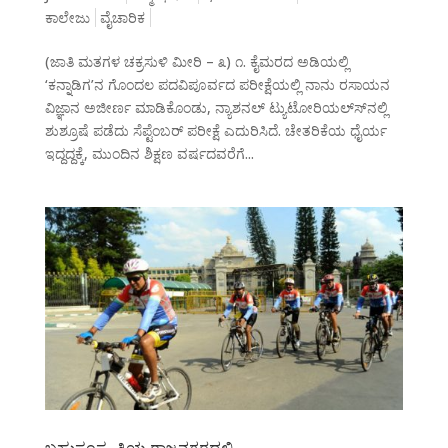
ಕಾಲೇಜು
ವೈಚಾರಿಕ
(ಜಾತಿ ಮತಗಳ ಚಕ್ರಸುಳಿ ಮೀರಿ – ೩) ೧. ಕೈಮರದ ಅಡಿಯಲ್ಲಿ
‘ಕನ್ನಾಡಿಗ’ನ ಗೊಂದಲ ಪದವಿಪೂರ್ವದ ಪರೀಕ್ಷೆಯಲ್ಲಿ ನಾನು ರಸಾಯನ
ವಿಜ್ಞಾನ ಅಜೀರ್ಣ ಮಾಡಿಕೊಂಡು, ನ್ಯಾಶನಲ್ ಟ್ಯುಟೋರಿಯಲ್ಸ್‍ನಲ್ಲಿ
ಶುಶ್ರೂಷೆ ಪಡೆದು ಸೆಪ್ಟೆಂಬರ್ ಪರೀಕ್ಷೆ ಎದುರಿಸಿದೆ. ಚೇತರಿಕೆಯ ಧೈರ್ಯ
ಇದ್ದದ್ದಕ್ಕೆ, ಮುಂದಿನ ಶಿಕ್ಷಣ ವರ್ಷದವರೆಗೆ...
ಬಹುಸಂಸ್ಕೃತಿಯ ರಾಜನಗರದಲ್ಲಿ