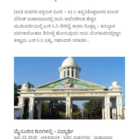
(ಜಾತಿ ಮತಗಳ ಚಕ್ರಸುಳಿ ಮೀರಿ – ೪) ೧. ತಪ್ಪಿಸಿಕೊಳ್ಳಲಾಗದ ಕಂಬಳಿ
ಪೆರೇಡ್ ಮಹಾರಾಜಾದಲ್ಲಿ ನಾನು ಕಾಲೇಜಿಗಿಂತ ಹೆಚ್ಚಿನ
ಮುತುವರ್ಜಿಯಲ್ಲಿ ಎನ್.ಸಿ.ಸಿ ಸೇರಿದ್ದೆ. ಕಾರಣ ಗೊತ್ತಲ್ಲ – ತನ್ಮೂಲಕ
ಪರ್ವತಾರೋಹಣ ಶಿಬಿರಕ್ಕೆ ಹೋಗುವುದು! ನಾನು ಬೆಂಗಳೂರಿನಲ್ಲಿದ್ದಾಗ
ಕಡ್ಡಾಯ ಎನ್.ಸಿ.ಸಿ ಇತ್ತು. ಸಹಜವಾಗಿ ಸರಕಾರೀ...
ಮೈಸೂರಿನ ದಿನಗಳಲ್ಲಿ – ವಿದ್ಯಾರ್ಥಿ
Jun 23 2020
ಆತ್ಮಕಥಾನಕ
ಇತರ ಸಾಹಸಗಳು
ಮಹಾರಾಜಾ