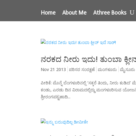
Home
About Me
Athree Books
ನರಕದ ನೀರು ಇದು! ತುಂಬಾ ಕ್ಲೀನ
Nov 21 2013
ಪರಿಸರ ಸಂರಕ್ಷಣೆ
ಮಂಗಳೂರು
ಮೈಸೂರು
ಪೀಠಿಕೆ: ಮೊನ್ನೆ ಬೆಂಗಳೂರಿನಲ್ಲಿ ‘ಸಕ್ಕರೆ ತಿಂದು, ನೀರು ಕುಡ
ಕಂಡು, ಎರಡು ದಿನ ವಿರಾಮದಲ್ಲಿದ್ದು ಮಂಗಳೂರಿಸುವ ಯೋಜನೆ ನ
ಶ್ರೀರಂಗಪಟ್ಟಣಾದಿ...