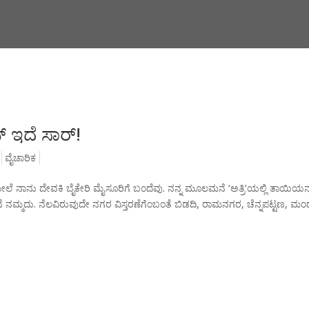
್ ಇದೆ ಸಾರ್!
ವೈಚಾರಿಕ
ಿದ’ ಮೇಲೆ ನಾನು ದೇವಕಿ ಬೈಕೇರಿ ಮೈಸೂರಿಗೆ ಬಂದೆವು. ನನ್ನ ಮೂಲಮನೆ ‘ಅತ್ರಿ’ಯಲ್ಲಿ ತಾಯಿಯನ್
ಮ್ಮದು. ನೆಲವಿರುವುದೇ ನಗರ ವಿಸ್ತರಣೆಗೆಂಬಂತೆ ಬಿಡದಿ, ರಾಮನಗರ, ಚೆನ್ನಪಟ್ಟಣ, ಮಂಡ್