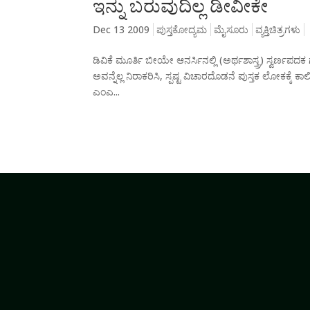
ಇನ್ನು ಬರುವುದಿಲ್ಲ ಡೀವೀಕೇ
Dec 13 2009
ಪುಸ್ತಕೋದ್ಯಮ
ಮೈಸೂರು
ವ್ಯಕ್ತಿಚಿತ್ರಗಳು
ಡಿವಿಕೆ ಮೂರ್ತಿ ಬೀಯೇ ಆನರ್ಸಿನಲ್ಲಿ (ಅರ್ಥಶಾಸ್ತ್ರ) ಸ್ವರ್ಣಪ
ಅವನ್ನೆಲ್ಲ ನಿರಾಕರಿಸಿ, ಸ್ಪಷ್ಟ ವಿಚಾರದೊಡನೆ ಪುಸ್ತಕ ಲೋಕಕ್ಕೆ
ಎಂಎ...