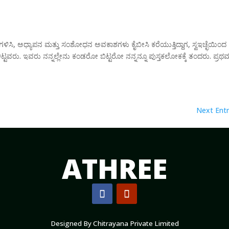
ದಕ ಗಳಿಸಿ, ಅಧ್ಯಾಪನ ಮತ್ತು ಸಂಶೋಧನ ಅವಕಾಶಗಳು ಕೈಬೀಸಿ ಕರೆಯುತ್ತಿದ್ದಾಗ, ಸ್ವಇಚ್ಛೆಯಿಂದ
 ಕಾಲಿಟ್ಟವರು. ಇವರು ನನ್ನಲ್ಲೇನು ಕಂಡರೋ ಬಿಟ್ಟರೋ ನನ್ನನ್ನೂ ಪುಸ್ತಕಲೋಕಕ್ಕೆ ತಂದರು. ಪ್ರಥ
Next Entr
ATHREE
Designed By Chitrayana
Private Limited