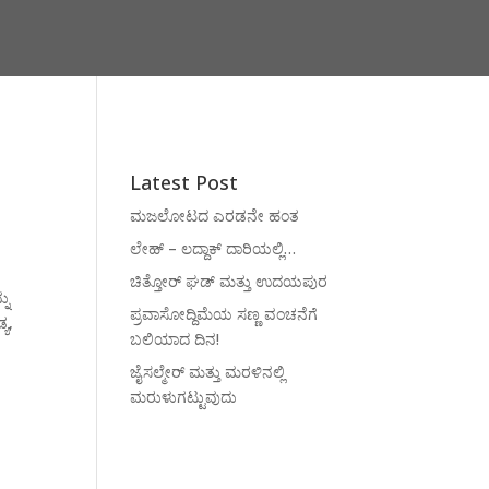
Latest Post
ಮಜಲೋಟದ ಎರಡನೇ ಹಂತ
ಲೇಹ್ – ಲದ್ದಾಕ್ ದಾರಿಯಲ್ಲಿ…
ಚಿತ್ತೋರ್ ಘಡ್ ಮತ್ತು ಉದಯಪುರ
ನು
ಪ್ರವಾಸೋದ್ದಿಮೆಯ ಸಣ್ಣ ವಂಚನೆಗೆ
ಯ,
ಬಲಿಯಾದ ದಿನ!
ಜೈಸಲ್ಮೇರ್ ಮತ್ತು ಮರಳಿನಲ್ಲಿ
ಮರುಳುಗಟ್ಟುವುದು