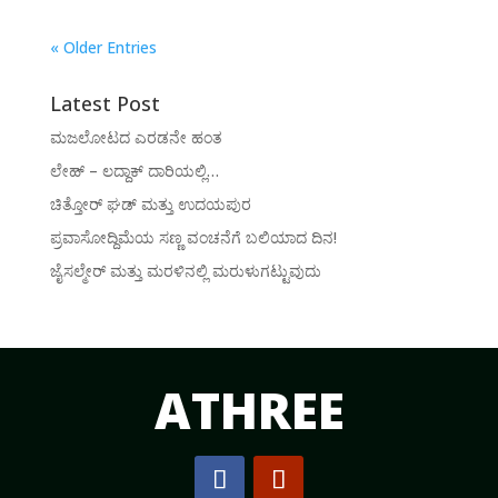
« Older Entries
Latest Post
ಮಜಲೋಟದ ಎರಡನೇ ಹಂತ
ಲೇಹ್ – ಲದ್ದಾಕ್ ದಾರಿಯಲ್ಲಿ…
ಚಿತ್ತೋರ್ ಘಡ್ ಮತ್ತು ಉದಯಪುರ
ಪ್ರವಾಸೋದ್ದಿಮೆಯ ಸಣ್ಣ ವಂಚನೆಗೆ ಬಲಿಯಾದ ದಿನ!
ಜೈಸಲ್ಮೇರ್ ಮತ್ತು ಮರಳಿನಲ್ಲಿ ಮರುಳುಗಟ್ಟುವುದು
ATHREE