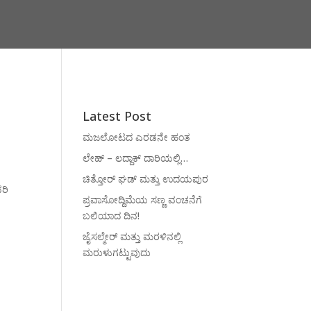
Latest Post
ಮಜಲೋಟದ ಎರಡನೇ ಹಂತ
ಲೇಹ್ – ಲದ್ದಾಕ್ ದಾರಿಯಲ್ಲಿ…
ಚಿತ್ತೋರ್ ಘಡ್ ಮತ್ತು ಉದಯಪುರ
ವರಿ
ಪ್ರವಾಸೋದ್ದಿಮೆಯ ಸಣ್ಣ ವಂಚನೆಗೆ
ಬಲಿಯಾದ ದಿನ!
ಜೈಸಲ್ಮೇರ್ ಮತ್ತು ಮರಳಿನಲ್ಲಿ
ಮರುಳುಗಟ್ಟುವುದು