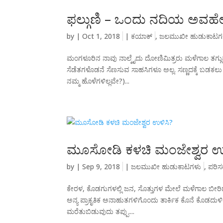
ಫಲ್ಗುಣಿ – ಒಂದು ನದಿಯ ಅವಹ
by
|
Oct 1, 2018
|
ಕಯಾಕ್
,
ಜಲಮುಖೀ ಹುಡುಕಾಟಗ
ಮಂಗಳೂರಿನ ನಾವು ನಾಲ್ಕೈದು ದೋಣಿಮಿತ್ರರು ಮಳೆಗಾಲ ತಗ್ಗುವುದ
ಸೆಡೆತಗಳೊಡನೆ ಸೆಣಸುವ ಸಾಹಸಿಗಳೂ ಅಲ್ಲ. ಸಣ್ಣದಕ್ಕೆ ಬಡಕಲು 
ನಮ್ಮ ಹೊಳೆಗಳಿಲ್ಲವೇ?)...
ಮೂಸೋಡಿ ಕಳಚಿ ಮಂಜೇಶ್ವರ ಉಳ
by
|
Sep 9, 2018
|
ಜಲಮುಖೀ ಹುಡುಕಾಟಗಳು
,
ಪರಿಸ
ಕೇರಳ, ಕೊಡಗುಗಳಲ್ಲಿ ಜನ, ಸೊತ್ತುಗಳ ಮೇಲೆ ಮಳೆಗಾಲ ಬೀರಿದ ದು
ಅನ್ಯ ಪ್ರಾಕೃತಿಕ ಅನಾಹುತಗಳಿಗೊಂದು ತಾರ್ಕಿಕ ಕೊನೆ ಕೊಡದು
ಮರೆತುಬಿಡುವುದು ತಪ್ಪು....