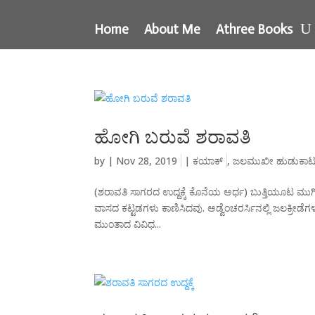
Home
About Me
Athree Books
ಹೋಗಿ ಬರುವೆ ಶರಾವತಿ
by
|
Nov 28, 2019
|
ಕಯಾಕ್
,
ಜಲಮುಖೀ ಹುಡುಕಾಟ
(ಶರಾವತಿ ಸಾಗರದ ಉದ್ದಕ್ಕೆ ಕೊನೆಯ ಅರ್ಧ) ಬುತ್ತಿಯೂಟ ಮುಗಿಸಿದ್
ವಾಸದ ಕಟ್ಟಡಗಳು ಕಾಣಿಸಿದವು. ಅಡ್ವೆಂಚರರ್ಸಿನಲ್ಲಿ ಜಲಕ್ರೀ
ಮುಂತಾದ ವಿವಿಧ...