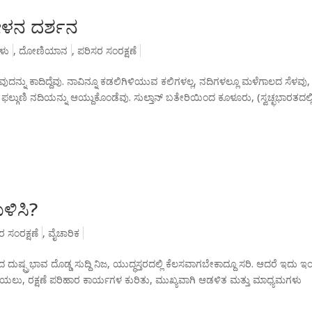
ೇಳನ ದರ್ಶನ
ಳು
,
ದೋಣಿಯಾನ
,
ಪರಿಸರ ಸಂರಕ್ಷಣೆ
ನ್ನು ಕಾದಿದ್ದೆವು. ನಾವಿನ್ನೂ ಕಡಲಿಗಿಳಿಯುವ ಕಲಿಗಳಲ್ಲ, ನದಿಗಳಲ್ಲೂ ಮಳೆಗಾಲದ ಸೆಳವು,
ಫಲ್ಗುಣಿ ನದಿಯನ್ನು ಆಯ್ದುಕೊಂಡೆವು. ಸುಲ್ತಾನ್ ಬತೇರಿಯಿಂದ ಕೂಳೂರು, (ಸ್ವಚ್ಛಭಾರತದಲ್ಲ
ಿಸಿ?
ರ ಸಂರಕ್ಷಣೆ
,
ವೈಚಾರಿಕ
ಷ್ಪ್ರಭಾವ ದೊಡ್ಡ ಸುದ್ದಿ ನಿಜ, ಯುದ್ಧಸ್ತರದಲ್ಲಿ ಕೆಲಸವಾಗಬೇಕಾದ್ದೂ ಸರಿ. ಆದರೆ ಇದು ಇಂ
ಳಿಯಲು, ರಕ್ಷಣೆ ಪರಿಹಾರ ಕಾರ್ಯಗಳ ಕುರಿತು, ಮುಖ್ಯವಾಗಿ ಆಡಳಿತ ಮತ್ತು ಮಾಧ್ಯಮಗಳು