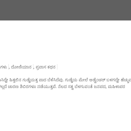
ಗಳು
,
ದೋಣಿಯಾನ
,
ಪ್ರವಾಸ ಕಥನ
ದೇ ಹಿತ್ತಲಿನ ಗುಡ್ಡೆಯತ್ತ ಪಾದ ಬೆಳೆಸಿದೆವು. ಗುಡ್ಡೆಯ ಮೇಲೆ ಅಡ್ವೆಂಚರ್ ಬಳಗದ್ದೇ ಹೆಚ್ಚು
ಡೆಗಳಲ್ಲದೆ ಚಾರಣ ಶಿಬಿರಗಳೂ ನಡೆಯುತ್ತವೆ. ನೆಲದ ಸತ್ವ ಬೆಳಗುವಂತೆ ಜನಪದ, ಮಹಿಳಾಪರ