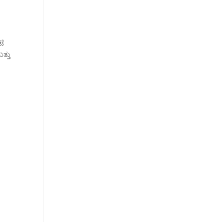
ಟೆ
ತ್ತು
ೂ