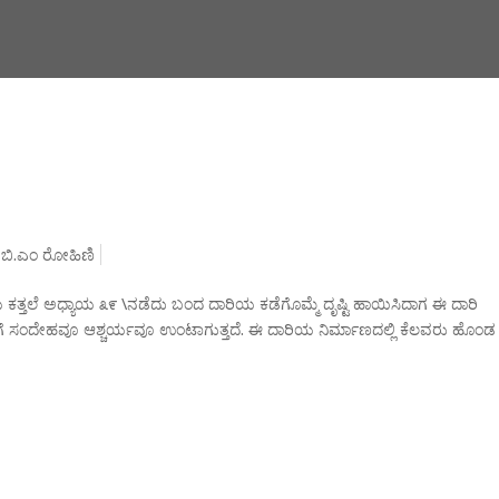
,
ಬಿ.ಎಂ ರೋಹಿಣಿ
ತಲೆ ಅಧ್ಯಾಯ ೩೯ \ನಡೆದು ಬಂದ ದಾರಿಯ ಕಡೆಗೊಮ್ಮೆ ದೃಷ್ಟಿ ಹಾಯಿಸಿದಾಗ ಈ ದಾರಿ
 ಸಂದೇಹವೂ ಆಶ್ಚರ್ಯವೂ ಉಂಟಾಗುತ್ತದೆ. ಈ ದಾರಿಯ ನಿರ್ಮಾಣದಲ್ಲಿ ಕೆಲವರು ಹೊಂಡ