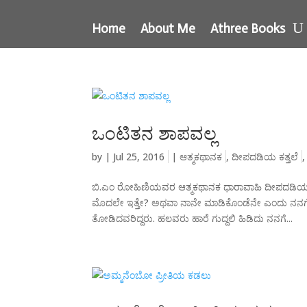
Home
About Me
Athree Books
ಒಂಟಿತನ ಶಾಪವಲ್ಲ
by
|
Jul 25, 2016
|
ಆತ್ಮಕಥಾನಕ
,
ದೀಪದಡಿಯ ಕತ್ತಲೆ
ಬಿ.ಎಂ ರೋಹಿಣಿಯವರ ಆತ್ಮಕಥಾನಕ ಧಾರಾವಾಹಿ ದೀಪದಡಿಯ ಕತ್
ಮೊದಲೇ ಇತ್ತೇ? ಅಥವಾ ನಾನೇ ಮಾಡಿಕೊಂಡೆನೇ ಎಂದು ನನಗೆ
ತೋಡಿದವರಿದ್ದರು. ಹಲವರು ಹಾರೆ ಗುದ್ದಲಿ ಹಿಡಿದು ನನಗೆ...