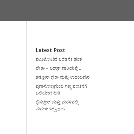
Latest Post
ಮಜಲೋಟದ ಎರಡನೇ ಹಂತ
ಲೇಹ್ – ಲದ್ದಾಕ್ ದಾರಿಯಲ್ಲಿ…
ಚಿತ್ತೋರ್ ಘಡ್ ಮತ್ತು ಉದಯಪುರ
ಪ್ರವಾಸೋದ್ದಿಮೆಯ ಸಣ್ಣ ವಂಚನೆಗೆ
ಬಲಿಯಾದ ದಿನ!
ಜೈಸಲ್ಮೇರ್ ಮತ್ತು ಮರಳಿನಲ್ಲಿ
ಮರುಳುಗಟ್ಟುವುದು