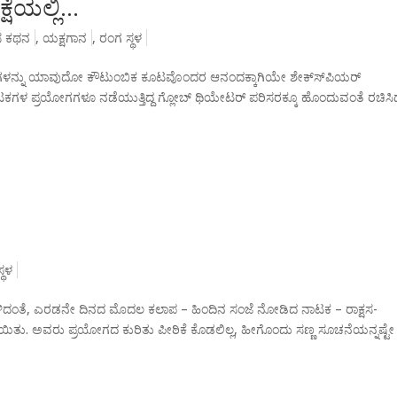
್ಷೆಯಲ್ಲಿ…
ಾಸ ಕಥನ
,
ಯಕ್ಷಗಾನ
,
ರಂಗ ಸ್ಥಳ
ುಗಳನ್ನು ಯಾವುದೋ ಕೌಟುಂಬಿಕ ಕೂಟವೊಂದರ ಆನಂದಕ್ಕಾಗಿಯೇ ಶೇಕ್ಸ್‍ಪಿಯರ್
ನಾಟಕಗಳ ಪ್ರಯೋಗಗಳೂ ನಡೆಯುತ್ತಿದ್ದ ಗ್ಲೋಬ್ ಥಿಯೇಟರ್ ಪರಿಸರಕ್ಕೂ ಹೊಂದುವಂತೆ ರಚಿಸಿ
್ಥಳ
ಳಿದಂತೆ, ಎರಡನೇ ದಿನದ ಮೊದಲ ಕಲಾಪ – ಹಿಂದಿನ ಸಂಜೆ ನೋಡಿದ ನಾಟಕ – ರಾಕ್ಷಸ-
ತು. ಅವರು ಪ್ರಯೋಗದ ಕುರಿತು ಪೀಠಿಕೆ ಕೊಡಲಿಲ್ಲ, ಹೀಗೊಂದು ಸಣ್ಣ ಸೂಚನೆಯನ್ನಷ್ಟೇ