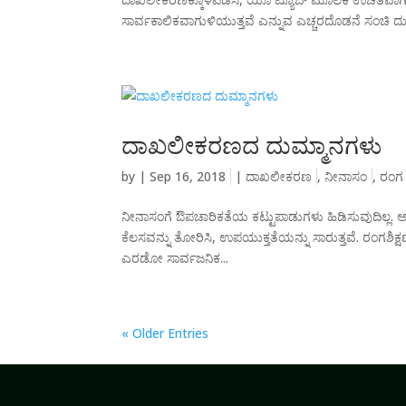
ಸಾರ್ವಕಾಲಿಕವಾಗುಳಿಯುತ್ತವೆ ಎನ್ನುವ ಎಚ್ಚರದೊಡನೆ ಸಂಚಿ ದು
ದಾಖಲೀಕರಣದ ದುಮ್ಮಾನಗಳು
by
|
Sep 16, 2018
|
ದಾಖಲೀಕರಣ
,
ನೀನಾಸಂ
,
ರಂಗ 
ನೀನಾಸಂಗೆ ಔಪಚಾರಿಕತೆಯ ಕಟ್ಟುಪಾಡುಗಳು ಹಿಡಿಸುವುದಿಲ್ಲ. 
ಕೆಲಸವನ್ನು ತೋರಿಸಿ, ಉಪಯುಕ್ತತೆಯನ್ನು ಸಾರುತ್ತವೆ. ರಂಗಶಿ
ಎರಡೋ ಸಾರ್ವಜನಿಕ...
« Older Entries