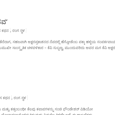
ಭವ’
ಾಸ ಕಥನ
,
ರಂಗ ಸ್ಥಳ
ೆರೆದಾಗ, ಸಹಜವಾಗಿ ಅಕ್ಷರಪ್ರಕಾಶನದ ನೆಪದಲ್ಲಿ ಹೆಗ್ಗೋಡೆಂಬ ಪಕ್ಕಾ ಹಳ್ಳಿಯ ಸಂಪರ್ಕವಾಯ್
ುಖೀ ಸಾಂಸ್ಕೃತಿಕ ಚಳವಳಿಕಾರ – ಕೆವಿ ಸುಬ್ಬಣ್ಣ, ಮುಂದುವರಿದು ಅವರ ಮಗ ಕೆವಿ ಅಕ್ಷ
ಾಸ ಕಥನ
,
ರಂಗ ಸ್ಥಳ
 ಮತ್ತು ತತ್ಸಂಬಂಧೀ ಕೆಲವು ಕಲಾಪಗಳನ್ನು ಸಂಚಿ ಫೌಂಡೇಶನ್ ವಿಡಿಯೋ
ಕಾರ್ಪಣಗೊಳಿಸುತ್ತಿರುವುದು ನಿಮಗೆಲ್ಲ ತಿಳಿದೇ ಇದೆ. ಈ ದಾಖಲೆಗಳು