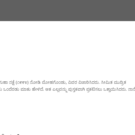
ಿ ಗುಹಾ ನಕ್ಷೆ (೧೯೯೪) ನೋಡಿ ಮೋಹಗೊಂಡು, ವಿವರ ವಿಚಾರಿಸಿದರು. ಸೀಮಿತ ಮುದ್ರಿತ
ುರಿತು ಒಂದೆರಡು ಮಾತು ಹೇಳಿದೆ. ಆತ ಎಲ್ಲವನ್ನು ಪುಸ್ತಕವಾಗಿ ಪ್ರಕಟಿಸಲು ಒತ್ತಾಯಿಸಿದರು. ನ