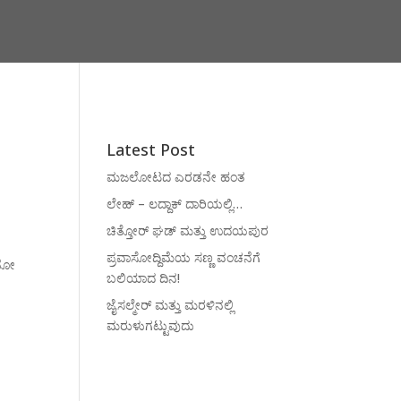
Latest Post
ಮಜಲೋಟದ ಎರಡನೇ ಹಂತ
ಲೇಹ್ – ಲದ್ದಾಕ್ ದಾರಿಯಲ್ಲಿ…
ಚಿತ್ತೋರ್ ಘಡ್ ಮತ್ತು ಉದಯಪುರ
ಪ್ರವಾಸೋದ್ದಿಮೆಯ ಸಣ್ಣ ವಂಚನೆಗೆ
ಾನೋ
ಬಲಿಯಾದ ದಿನ!
ಜೈಸಲ್ಮೇರ್ ಮತ್ತು ಮರಳಿನಲ್ಲಿ
ಮರುಳುಗಟ್ಟುವುದು