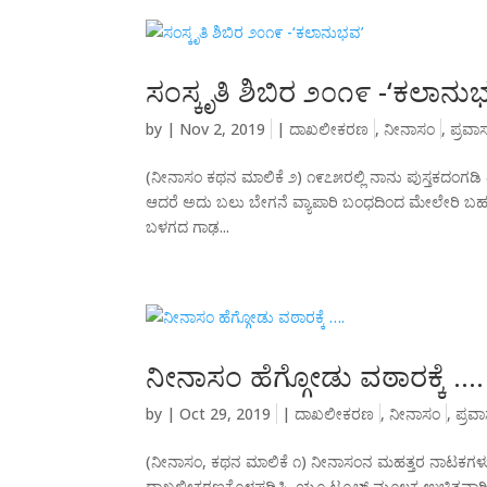
ಸಂಸ್ಕೃತಿ ಶಿಬಿರ ೨೦೧೯ -‘ಕಲಾನು
by
|
Nov 2, 2019
|
ದಾಖಲೀಕರಣ
,
ನೀನಾಸಂ
,
ಪ್ರವ
(ನೀನಾಸಂ ಕಥನ ಮಾಲಿಕೆ ೨) ೧೯೭೫ರಲ್ಲಿ ನಾನು ಪುಸ್ತಕದಂಗಡಿ ತ
ಆದರೆ ಅದು ಬಲು ಬೇಗನೆ ವ್ಯಾಪಾರಿ ಬಂಧದಿಂದ ಮೇಲೇರಿ ಬಹುಮ
ಬಳಗದ ಗಾಢ...
ನೀನಾಸಂ ಹೆಗ್ಗೋಡು ವಠಾರಕ್ಕೆ ….
by
|
Oct 29, 2019
|
ದಾಖಲೀಕರಣ
,
ನೀನಾಸಂ
,
ಪ್ರವ
(ನೀನಾಸಂ, ಕಥನ ಮಾಲಿಕೆ ೧) ನೀನಾಸಂನ ಮಹತ್ತರ ನಾಟಕಗಳು
ದಾಖಲೀಕರಣಕ್ಕೊಳಪಡಿಸಿ, ಯೂ ಟ್ಯೂಬ್ ಮೂಲಕ ಉಚಿತವಾಗಿ ಲೋ