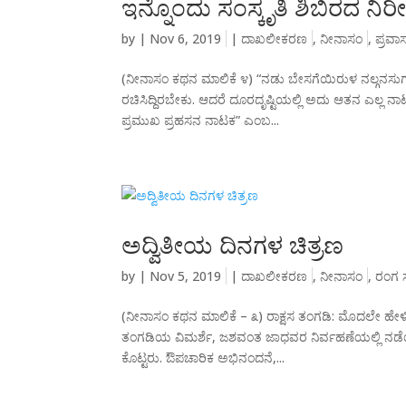
ಇನ್ನೊಂದು ಸಂಸ್ಕೃತಿ ಶಿಬಿರದ ನಿರೀಕ
by
|
Nov 6, 2019
|
ದಾಖಲೀಕರಣ
,
ನೀನಾಸಂ
,
ಪ್ರವ
(ನೀನಾಸಂ ಕಥನ ಮಾಲಿಕೆ ೪) “ನಡು ಬೇಸಗೆಯಿರುಳ ನಲ್ಗನಸ
ರಚಿಸಿದ್ದಿರಬೇಕು. ಆದರೆ ದೂರದೃಷ್ಟಿಯಲ್ಲಿ ಅದು ಆತನ ಎಲ್ಲ 
ಪ್ರಮುಖ ಪ್ರಹಸನ ನಾಟಕ” ಎಂಬ...
ಅದ್ವಿತೀಯ ದಿನಗಳ ಚಿತ್ರಣ
by
|
Nov 5, 2019
|
ದಾಖಲೀಕರಣ
,
ನೀನಾಸಂ
,
ರಂಗ ಸ
(ನೀನಾಸಂ ಕಥನ ಮಾಲಿಕೆ – ೩) ರಾಕ್ಷಸ ತಂಗಡಿ: ಮೊದಲೇ ಹೇ
ತಂಗಡಿಯ ವಿಮರ್ಶೆ, ಜಶವಂತ ಜಾಧವರ ನಿರ್ವಹಣೆಯಲ್ಲಿ ನಡೆಯಿ
ಕೊಟ್ಟರು. ಔಪಚಾರಿಕ ಅಭಿನಂದನೆ,...