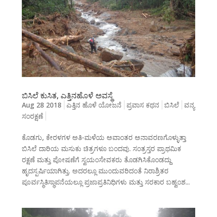
ಬಿಸಿಲೆ ಕುಸಿತ, ಎತ್ತಿನಹೊಳೆ ಅವಸ್ಥೆ
Aug 28 2018
ಎತ್ತಿನ ಹೊಳೆ ಯೋಜನೆ
ಪ್ರವಾಸ ಕಥನ
ಬಿಸಿಲೆ
ವನ್ಯ
ಸಂರಕ್ಷಣೆ
ಕೊಡಗು, ಕೇರಳಗಳ ಅತಿ-ಮಳೆಯ ಅವಾಂತರ ಅನಾವರಣಗೊಳ್ಳುತ್ತಾ
ಬಿಸಿಲೆ ದಾರಿಯ ಮಸುಕು ಚಿತ್ರಗಳೂ ಬಂದವು. ಸಂತ್ರಸ್ತರ ಪ್ರಾಥಮಿಕ
ರಕ್ಷಣೆ ಮತ್ತು ಪೋಷಣೆಗೆ ಸ್ವಯಂಸೇವಕರು ತೊಡಗಿಸಿಕೊಂಡದ್ದು
ಹೃದಸ್ಪರ್ಷಿಯಾಗಿತ್ತು. ಅದರಲ್ಲೂ ಮುಂದುವರಿದಂತೆ ನಿರಾಶ್ರಿತರ
ಪೂರ್ವಸ್ಥಿತಿಸ್ಥಾಪನೆಯಲ್ಲೂ ಪ್ರಜಾಪ್ರತಿನಿಧಿಗಳು ಮತ್ತು ಸರಕಾರ ಬಹ್ವಂಶ...