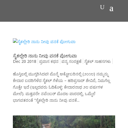
ಸೈಕಲ್ಲೇರಿ ನಾನು ನೀವು ವನಕೆ ಪೋಗುವಾ
Dec 20 2018
ಪ್ರವಾಸ ಕಥನ
ವನ್ಯ ಸಂರಕ್ಷಣೆ
ಸೈಕಲ್ ಸಾಹಸಗಳು
ಹೊಸ್ತಿಲಲ್ಲಿ ಮುಗ್ಗರಿಸಿದವ! ಮೊನ್ನೆ ಅಕ್ಟೋಬರಿನಲ್ಲಿ (೨೦೧೮) ನಮ್ಮನ್ನು
ಕೇದಾರ ಬದರಿಗೆಳೆದ ಸೈಕಲ್ ಗೆಳೆಯ – ಹರಿಪ್ರಸಾದ್ ಶೇವಿರೆ, ನಿಮಗೆಲ್ಲ
ಗೊತ್ತೇ ಇದೆ (ಇಲ್ಲದವರು ಓದಿಕೊಳ್ಳಿ: ಕೇದಾರನಾಥ ೨೮ ವರ್ಷಗಳ
ಮೇಲೆ). ಮತ್ತವರೇ ನವೆಂಬರ್ ಮೊದಲ ವಾರದಲ್ಲಿ, ಒಮ್ಮೆಲೆ
ಭಾಗವತರಂತೆ “ಸೈಕಲ್ಲೇರಿ ನಾನು ನೀವು ವನಕೆ...