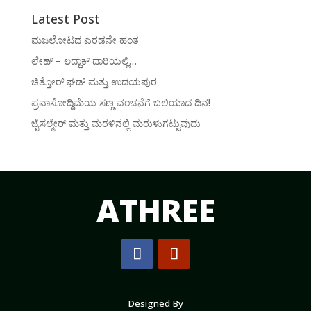
Latest Post
ಮಜಲೋಟದ ಎರಡನೇ ಹಂತ
ಲೇಹ್ – ಲದ್ದಾಕ್ ದಾರಿಯಲ್ಲಿ…
ಚಿತ್ತೋರ್ ಘಡ್ ಮತ್ತು ಉದಯಪುರ
ಪ್ರವಾಸೋದ್ದಿಮೆಯ ಸಣ್ಣ ವಂಚನೆಗೆ ಬಲಿಯಾದ ದಿನ!
ಜೈಸಲ್ಮೇರ್ ಮತ್ತು ಮರಳಿನಲ್ಲಿ ಮರುಳುಗಟ್ಟುವುದು
ATHREE
Designed By