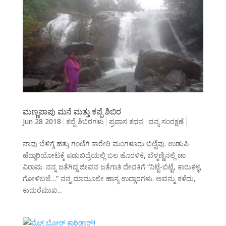
ಮಣ್ಣಪಾಪು ಮನೆ ಮತ್ತು ಕಪ್ಪೆ ಶಿಬಿರ
Jun 28 2018
ಕಪ್ಪೆ ಶಿಬಿರಗಳು
ಪ್ರವಾಸ ಕಥನ
ವನ್ಯ ಸಂರಕ್ಷಣೆ
ನಾವು ಬೆಳಿಗ್ಗೆ ಹತ್ತು ಗಂಟೆಗೆ ಕಾರೇರಿ ಮಂಗಳೂರು ಬಿಟ್ಟೆವು. ಉಡುಪಿ
ಹೆದ್ದಾರಿಯೋಟಕ್ಕೆ ಪಡುಬಿದ್ರೆಯಲ್ಲಿ ಬಲ ಹೊರಳಿಕೆ, ಬೆಳ್ಮಣ್ಣಿನಲ್ಲಿ ಚಾ
ವಿರಾಮ. ನನ್ನ ಜತೆಗಿದ್ದ ಜೀವನ ಜತೆಗಾತಿ ದೇವಕಿಗೆ “ನಿಟ್ಟೆ-ಬಿಟ್ಟೆ, ಕಾರುಕಳ್ಳ,
ಗೋಳಿಬಜೆ…” ನನ್ನ ಮಾಮೂಲೀ ಹಾಸ್ಯ ಉದ್ಗಾರಗಳು. ಅವನ್ನು ಕಳೆದು,
ಕುದುರೆಮುಖ...