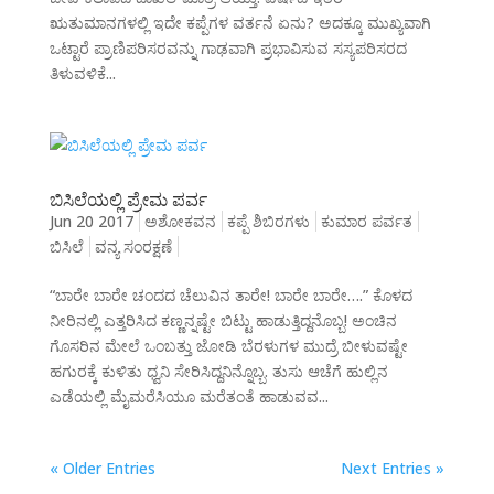
ಋತುಮಾನಗಳಲ್ಲಿ ಇದೇ ಕಪ್ಪೆಗಳ ವರ್ತನೆ ಏನು? ಅದಕ್ಕೂ ಮುಖ್ಯವಾಗಿ
ಒಟ್ಟಾರೆ ಪ್ರಾಣಿಪರಿಸರವನ್ನು ಗಾಢವಾಗಿ ಪ್ರಭಾವಿಸುವ ಸಸ್ಯಪರಿಸರದ
ತಿಳುವಳಿಕೆ...
ಬಿಸಿಲೆಯಲ್ಲಿ ಪ್ರೇಮ ಪರ್ವ
Jun 20 2017
ಅಶೋಕವನ
ಕಪ್ಪೆ ಶಿಬಿರಗಳು
ಕುಮಾರ ಪರ್ವತ
ಬಿಸಿಲೆ
ವನ್ಯ ಸಂರಕ್ಷಣೆ
“ಬಾರೇ ಬಾರೇ ಚಂದದ ಚೆಲುವಿನ ತಾರೇ! ಬಾರೇ ಬಾರೇ….” ಕೊಳದ
ನೀರಿನಲ್ಲಿ ಎತ್ತರಿಸಿದ ಕಣ್ಣನ್ನಷ್ಟೇ ಬಿಟ್ಟು ಹಾಡುತ್ತಿದ್ದನೊಬ್ಬ! ಅಂಚಿನ
ಗೊಸರಿನ ಮೇಲೆ ಒಂಬತ್ತು ಜೋಡಿ ಬೆರಳುಗಳ ಮುದ್ರೆ ಬೀಳುವಷ್ಟೇ
ಹಗುರಕ್ಕೆ ಕುಳಿತು ಧ್ವನಿ ಸೇರಿಸಿದ್ದನಿನ್ನೊಬ್ಬ. ತುಸು ಆಚೆಗೆ ಹುಲ್ಲಿನ
ಎಡೆಯಲ್ಲಿ ಮೈಮರೆಸಿಯೂ ಮರೆತಂತೆ ಹಾಡುವವ...
« Older Entries
Next Entries »