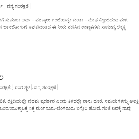
್ಗ
,
ವನ್ಯ ಸಂರಕ್ಷಣೆ
ಿಗೆ ಸುಮಾರು ಅರ್ಧ – ಮುಕ್ಕಾಲು ಗಂಟೆಯಷ್ಟೇ ಬಂತು – ಮೇಘಸ್ಫೋಟದಂಥ ಮಳೆ.
ಬಾನಬೋಗುಣಿ ಕವುಚಿದಂತಹ ಈ ನೀರು ನಡೆಸಿದ ಉತ್ಪಾತಗಳು ಸಾಮಾನ್ಯ ಲೆಕ್ಕಕ್ಕೆ
ೋಲ
ರಕ್ಷಣೆ
,
ರಂಗ ಸ್ಥಳ
,
ವನ್ಯ ಸಂರಕ್ಷಣೆ
ಕ, ರಕ್ಷಿದಿಯಲ್ಲೇ ಪ್ರಥಮ ಪ್ರದರ್ಶನ ಎಂದು ತಿಳಿದದ್ದೇ ನಾನು ದೂರ, ಸಮಯಗಳನ್ನು ಅಲಕ್ಷಿಸ
ಂದೂಮುಕ್ಕಾಲಕ್ಕೆ ಸಿಕ್ಕ ಮಂಗಳೂರು-ಬೆಂಗಳೂರು ಬಸ್ಸೇರಿ ಹೋದೆ. ಸಂಜೆ ಐದಕ್ಕೆ ನಾವು