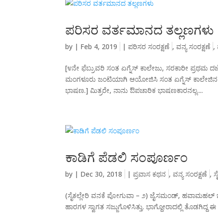
ಪರಿಸರ ವರ್ತಮಾನದ ತಲ್ಲಣಗಳು
by
|
Feb 4, 2019
|
ಪರಿಸರ ಸಂರಕ್ಷಣೆ
,
ವನ್ಯ ಸಂರಕ್ಷಣೆ
,
[೪ನೇ ಫೆಬ್ರುವರಿ ಸಂತ ಏಗ್ನೆಸ್ ಕಾಲೇಜು, ಸರಕಾರೀ ಪ್ರಥಮ 
ಮಂಗಳೂರು ಜಂಟಿಯಾಗಿ ಆಯೋಜಿಸಿ ಸಂತ ಏಗ್ನೆಸ್ ಕಾಲೇಜಿನಲ
ಭಾಷಣ.] ಮಿತ್ರರೇ, ನಾನು ಔಪಚಾರಿಕ ಭಾಷಣಕಾರನಲ್ಲ....
ಕಾಡಿಗೆ ಪೆಡಲಿ ಸಂಪೂರ್ಣಂ
by
|
Dec 30, 2018
|
ಪ್ರವಾಸ ಕಥನ
,
ವನ್ಯ ಸಂರಕ್ಷಣೆ
,
ಸ
(ಸೈಕಲ್ಲೇರಿ ವನಕೆ ಪೋಗುವಾ – ೨) ಜೈಸಮಂಡ್, ಹವಾಮಹಲ್ ಜೈಸಮ
ಹಾರಗಳ ಸ್ವಾಗತ ಸಜ್ಜುಗೊಳಿಸಿತ್ತು. ಭಾಗ್ದೋರಾದಲ್ಲಿ ತೊಡಗಿದ್ದ 