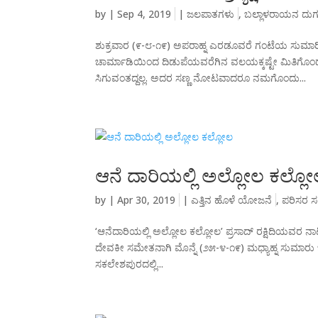
by
|
Sep 4, 2019
|
ಜಲಪಾತಗಳು
,
ಬಲ್ಲಾಳರಾಯನ ದುರ
ಶುಕ್ರವಾರ (೯-೮-೧೯) ಅಪರಾಹ್ನ ಎರಡೂವರೆ ಗಂಟೆಯ ಸುಮಾರ
ಚಾರ್ಮಾಡಿಯಿಂದ ದಿಡುಪೆಯವರೆಗಿನ ವಲಯಕ್ಕಷ್ಟೇ ಮಿತಿಗೊಂಡ 
ಸಿಗುವಂತದ್ದಲ್ಲ. ಅದರ ಸಣ್ಣ ನೋಟವಾದರೂ ನಮಗೊಂದು...
ಆನೆ ದಾರಿಯಲ್ಲಿ ಅಲ್ಲೋಲ ಕಲ್ಲ
by
|
Apr 30, 2019
|
ಎತ್ತಿನ ಹೊಳೆ ಯೋಜನೆ
,
ಪರಿಸರ ಸಂ
‘ಆನೆದಾರಿಯಲ್ಲಿ ಅಲ್ಲೋಲ ಕಲ್ಲೋಲ’ ಪ್ರಸಾದ್ ರಕ್ಷಿದಿಯವರ ನಾಟ
ದೇವಕೀ ಸಮೇತನಾಗಿ ಮೊನ್ನೆ (೨೫-೪-೧೯) ಮಧ್ಯಾಹ್ನ ಸುಮಾರು ಒ
ಸಕಲೇಶಪುರದಲ್ಲಿ...