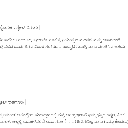
ವೈಚಾರಿಕ
,
ಸೈಕಲ್ ದಿನಚರಿ
ದರ್ಜೆ ಕಾಲೇಜು ರಥಬೀದಿ, ಕರ್ನಾಟಕ ಮಾಲಿನ್ಯ ನಿಯಂತ್ರಣ ಮಂಡಲಿ ಮತ್ತು ಆಕಾಶವಾಣಿ
್ಲಿ ನಡೆದ ಒಂದು ದಿನದ ವಿಚಾರ ಸಂಕಿರಣದ ಉದ್ಘಾಟನೆಯಲ್ಲಿ, ನಾನು ಮಂಡಿಸಿದ ಆಶಯ
ೈಕಲ್ ಸಾಹಸಗಳು
ಂಡ್ ಅಣೆಕಟ್ಟೆಯ ಮಹಾದ್ವಾರದಲ್ಲಿ ಮತ್ತೆ ಅರಣ್ಯ ಇಲಾಖೆ ಢಮ್ಮ ಢಕ್ಕದ ಗದ್ದಲ, ತಿಲಕ,
ಈ ನಾಟಕ, ಅಲ್ಲಲ್ಲಿ ಮರುಕಳಿಸಲಿದೆ ಎಂಬ ಸೂಚನೆ ನನಗೆ ಹಿಡಿಸಲಿಲ್ಲ, ನಾನು (ಇನ್ನೂ ಕೆಲವರು).