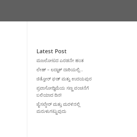
Latest Post
ಮಜಲೋಟದ ಎರಡನೇ ಹಂತ
ಲೇಹ್ – ಲದ್ದಾಕ್ ದಾರಿಯಲ್ಲಿ…
ಚಿತ್ತೋರ್ ಘಡ್ ಮತ್ತು ಉದಯಪುರ
ಪ್ರವಾಸೋದ್ದಿಮೆಯ ಸಣ್ಣ ವಂಚನೆಗೆ
ಬಲಿಯಾದ ದಿನ!
ಜೈಸಲ್ಮೇರ್ ಮತ್ತು ಮರಳಿನಲ್ಲಿ
ಮರುಳುಗಟ್ಟುವುದು